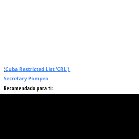
(
Cuba Restricted List 'CRL')
Secretary Pompeo
Recomendado para ti: