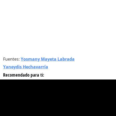
Fuentes:
Yosmany Mayeta Labrada
Yaneydis Hechavarría
Recomendado para ti: