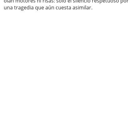
oían motores ni risas: solo el silencio respetuoso por
una tragedia que aún cuesta asimilar.