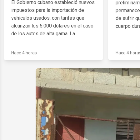
El Gobierno cubano estableció nuevos
preliminar
impuestos para la importación de
permanece 
vehículos usados, con tarifas que
de sufrir 
alcanzan los 5.000 dólares en el caso
cuerpo dur
de los autos de alta gama. La
vivienda oc
normativa también fija pagos para
Monterrey,
motocicletas, camiones, ómnibus,
trasladado 
Hace 4 horas
Hace 4 hora
remolques y otros medios de
donde reci
transporte.