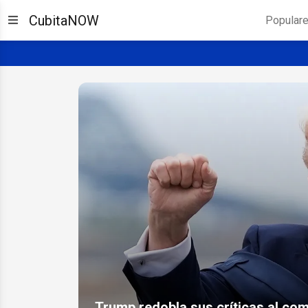
CubitaNOW
Popular
Trump redobla sus críticas al co