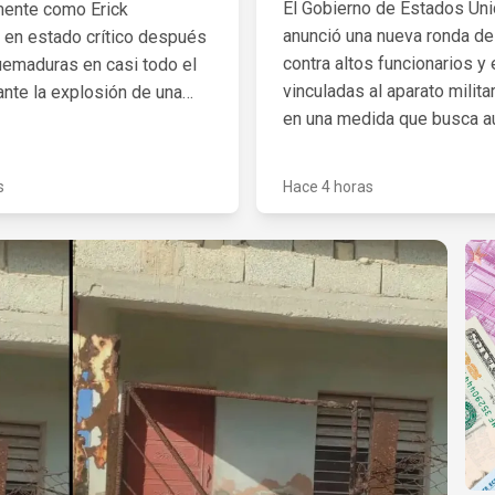
El Gobierno de Estados Un
mente como Erick
anunció una nueva ronda d
en estado crítico después
contra altos funcionarios 
quemaduras en casi todo el
vinculadas al aparato milita
ante la explosión de una
en una medida que busca a
urrida este jueves en
presión sobre el régimen d
 Nuevo León. El hombre fue
Habana por sus actividade
de urgencia a un hospital,
s
Hace 4 horas
cooperación militar con Rus
be atención especializada.