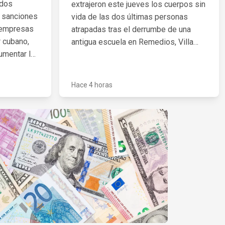
idos
extrajeron este jueves los cuerpos sin
e sanciones
vida de las dos últimas personas
y empresas
atrapadas tras el derrumbe de una
r cubano,
antigua escuela en Remedios, Villa
umentar la
Clara. Una tercera víctima fue
e La
rescatada con vida y trasladada a un
s de
hospital de Santa Clara.
Hace 4 horas
ia y China.