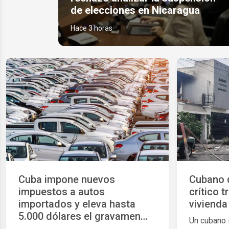
de elecciones en Nicaragua
Hace 3 horas
Cuba impone nuevos
Cubano 
impuestos a autos
crítico 
importados y eleva hasta
vivienda
5.000 dólares el gravamen
Un cubano 
para vehículos de alta gama