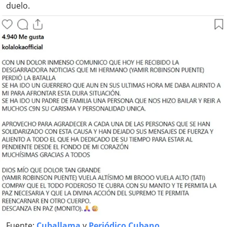
duelo.
Fuente:
Cuballama
y
Periódico Cubano