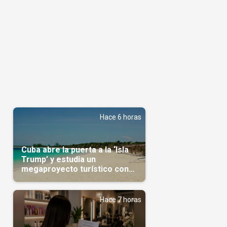
Hace 6 horas
Cuba abre la puerta a la ‘Isla
Trump’ y estudia un
megaproyecto turístico con
capital árabe
Hace 7 horas