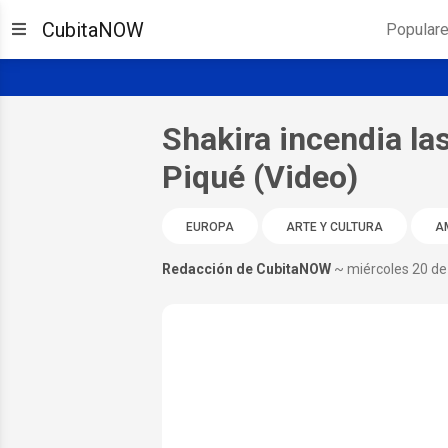
CubitaNOW
Popular
Shakira incendia la
Piqué (Video)
EUROPA
ARTE Y CULTURA
A
Redacción de CubitaNOW
~ miércoles 20 d