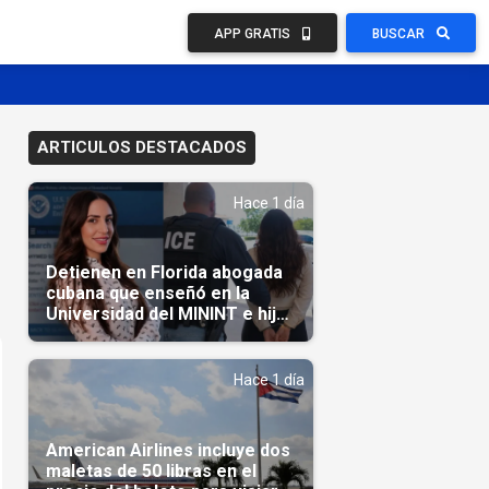
APP GRATIS
BUSCAR
ARTICULOS DESTACADOS
Hace 1 día
Detienen en Florida abogada
cubana que enseñó en la
Universidad del MININT e hija
de diplomático cubano
Hace 1 día
American Airlines incluye dos
maletas de 50 libras en el