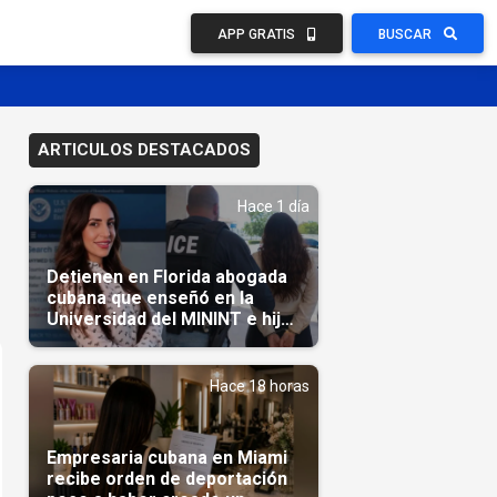
APP GRATIS
BUSCAR
ARTICULOS DESTACADOS
Hace 1 día
Detienen en Florida abogada
cubana que enseñó en la
Universidad del MININT e hija
de diplomático cubano
Hace 18 horas
Empresaria cubana en Miami
recibe orden de deportación