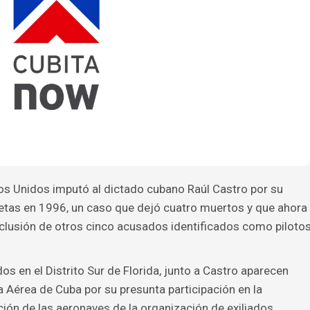
os Unidos imputó al dictado cubano Raúl Castro por su
netas en 1996, un caso que dejó cuatro muertos y que ahora
 inclusión de otros cinco acusados identificados como piloto
s en el Distrito Sur de Florida, junto a Castro aparecen
a Aérea de Cuba por su presunta participación en la
ión de las aeronaves de la organización de exiliados