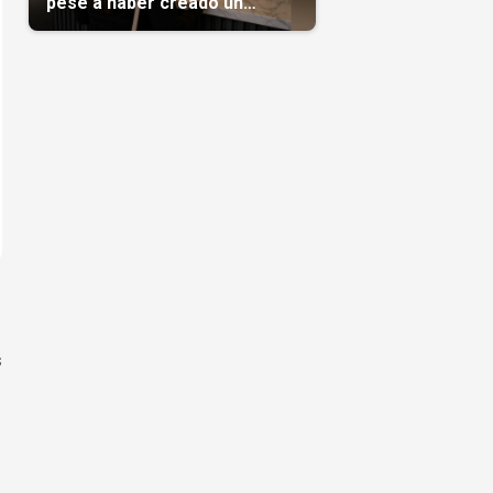
pese a haber creado un
negocio
s