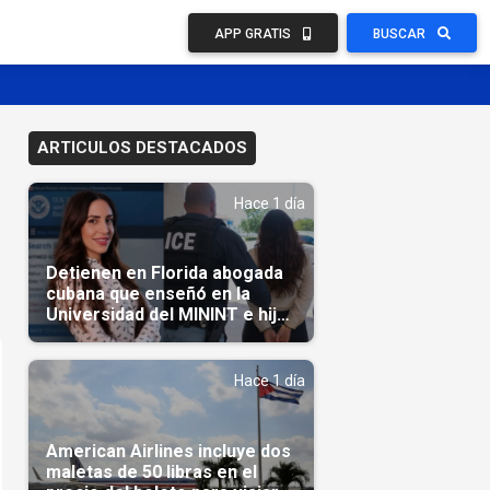
APP GRATIS
BUSCAR
ARTICULOS DESTACADOS
Hace 1 día
Detienen en Florida abogada
cubana que enseñó en la
Universidad del MININT e hija
de diplomático cubano
Hace 1 día
American Airlines incluye dos
maletas de 50 libras en el