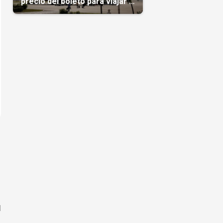
precio del boleto para viajar a
Cuba en agosto
l