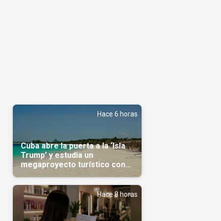
Hace 6 horas
Cuba abre la puerta a la ‘Isla
Trump’ y estudia un
megaproyecto turístico con
capital árabe
l
Hace 8 horas