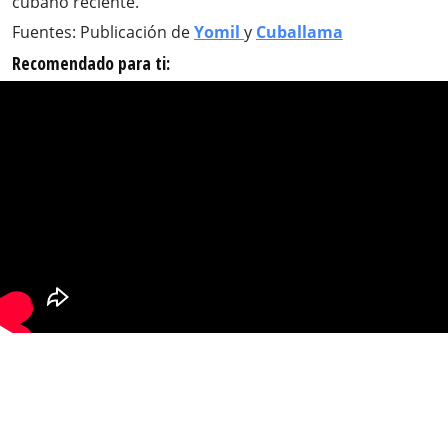
cubano reciente.
Fuentes: Publicación de
Yomil
y
Cuballama
Recomendado para ti: