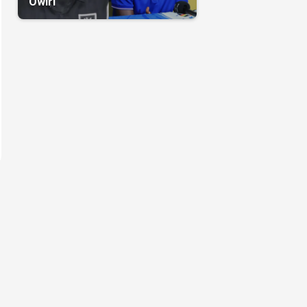
Owiri