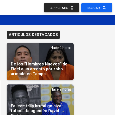
APP GRATIS
BUSCAR
ARTICULOS DESTACADOS
Hace 9 horas
De los “Hombres Nuevos” de
Fidel a un arresto por robo
armado en Tampa
Hace 9 horas
Fallece tras brutal golpiza
futbolista ugandés David