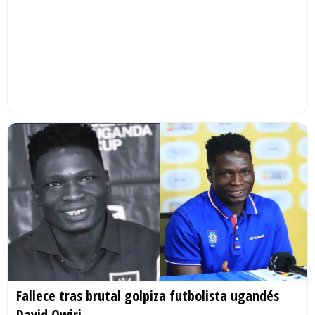
Fallece tras brutal golpiza futbolista ugandés
David Owiri