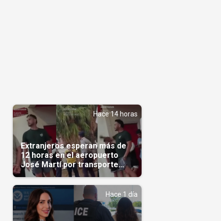
Hace 14 horas
Extranjeros esperan más de
12 horas en el aeropuerto
José Martí por transporte
reservado semanas
antes(Video)
Hace 1 día