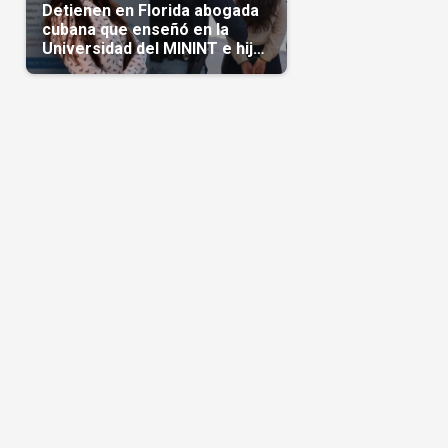
Detienen en Florida abogada
cubana que enseñó en la
Universidad del MININT e hija
de diplomático cubano