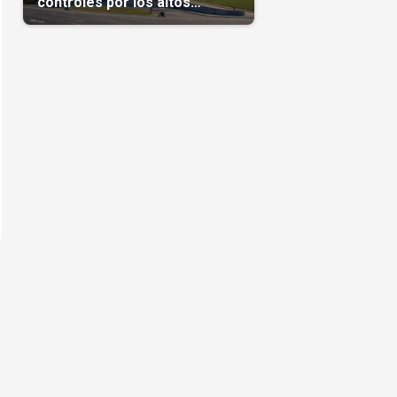
controles por los altos
precios en las Mipymes
s