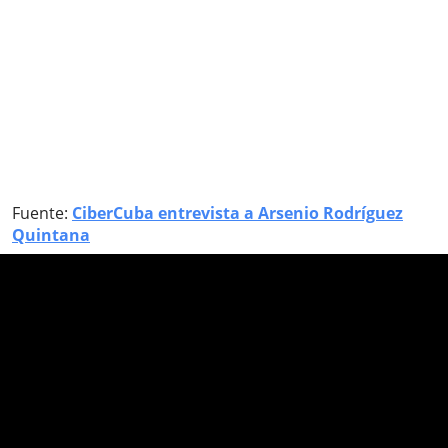
Fuente:
CiberCuba entrevista a Arsenio Rodríguez
Quintana