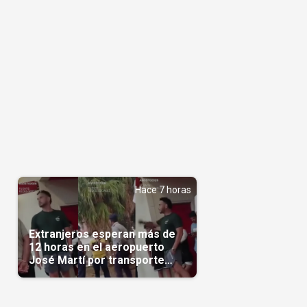
Hace 7 horas
Extranjeros esperan más de
12 horas en el aeropuerto
José Martí por transporte
reservado semanas
antes(Video)