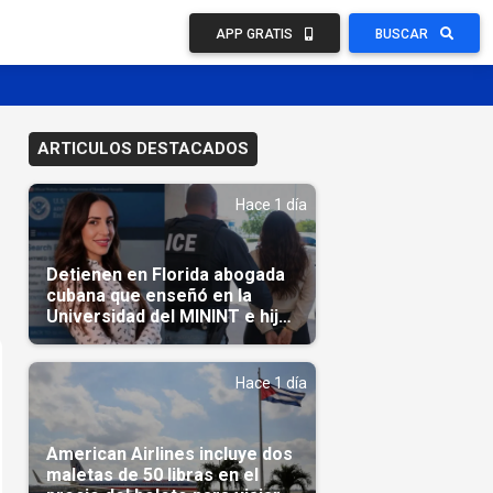
APP GRATIS
BUSCAR
ARTICULOS DESTACADOS
Hace 1 día
Detienen en Florida abogada
cubana que enseñó en la
Universidad del MININT e hija
de diplomático cubano
Hace 1 día
American Airlines incluye dos
maletas de 50 libras en el