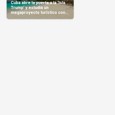
Cuba abre la puerta a la ‘Isla
Trump’ y estudia un
megaproyecto turístico con
capital árabe