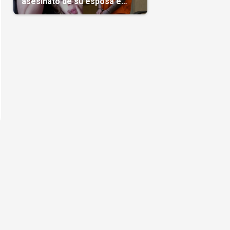
asesinato de su esposa e
hijas; crimen que conmocionó
a Miami
s