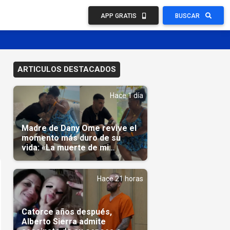
APP GRATIS
BUSCAR
ARTICULOS DESTACADOS
Hace 1 día
Madre de Dany Ome revive el
momento más duro de su
vida: «La muerte de mi
nieto»(Video)
Hace 21 horas
Catorce años después,
Alberto Sierra admite