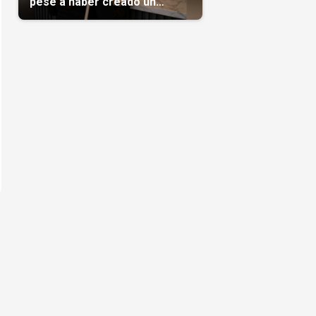
pese a haber creado un
negocio
s