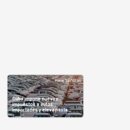
Hace 12 horas
Cuba impone nuevos
impuestos a autos
importados y eleva hasta
5.000 dólares el gravamen
para vehículos de alta gama