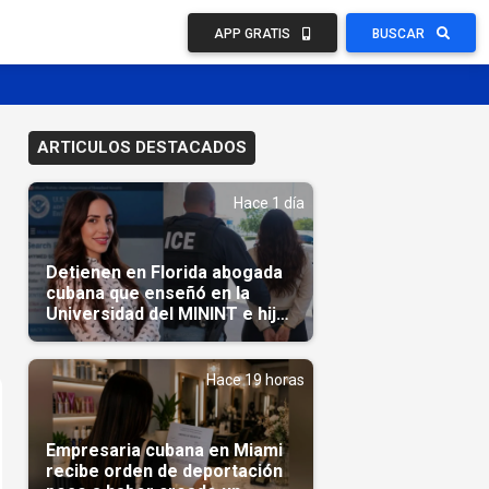
APP GRATIS
BUSCAR
ARTICULOS DESTACADOS
Hace 1 día
Detienen en Florida abogada
cubana que enseñó en la
Universidad del MININT e hija
de diplomático cubano
Hace 19 horas
Empresaria cubana en Miami
recibe orden de deportación