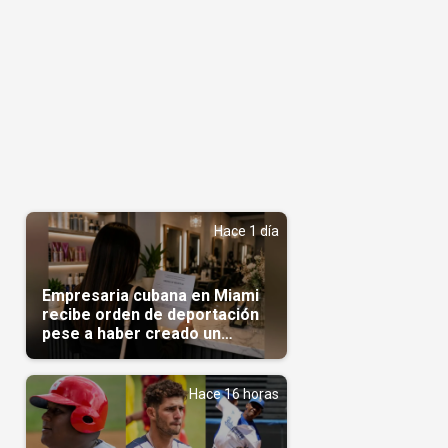
Hace 1 día
Empresaria cubana en Miami
recibe orden de deportación
pese a haber creado un
negocio
Hace 16 horas