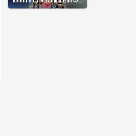
identifica a su familia tras 43
días del terremoto