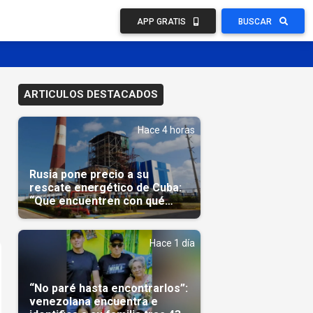
APP GRATIS
BUSCAR
ARTICULOS DESTACADOS
Hace 4 horas
Rusia pone precio a su
rescate energético de Cuba:
“Que encuentren con qué
pagarnos”
Hace 1 día
“No paré hasta encontrarlos”:
venezolana encuentra e