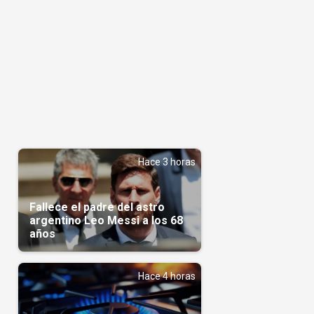
Hace 3 horas
Fallece el padre del astro
argentino Leo Messi a los 68
años
Hace 4 horas