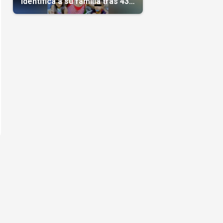
identifica a su familia tras 43
días del terremoto