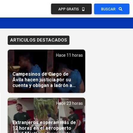
APP GRATIS
BUSCAR
ARTICULOS DESTACADOS
Hace 11 horas
Campesinos de Ciego de
Ávila hacen justicia por su
cuenta y obligan a ladrón a
comerse el maíz robado
(Video)
Hace 23 horas
Extranjeros esperan más de
12 horas en el aeropuerto