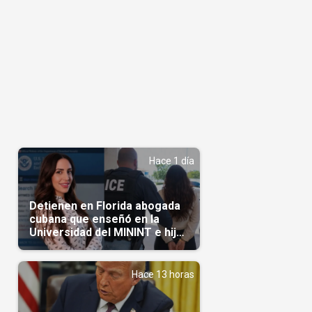
Hace 1 día
Detienen en Florida abogada
cubana que enseñó en la
Universidad del MININT e hija
de diplomático cubano
l
Hace 13 horas