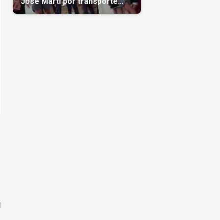
José Martí por transporte
reservado semanas
antes(Video)
l