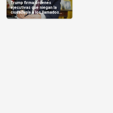
Trump firma órdenes
ejecutivas que niegan la
ciudadanía a los llamados
'turistas de nacimiento'