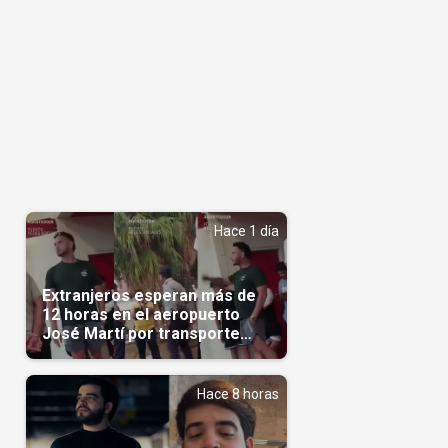
Hace 1 día
Extranjeros esperan más de
12 horas en el aeropuerto
José Martí por transporte
reservado semanas
antes(Video)
Hace 8 horas