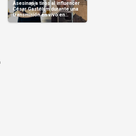
Asesinan a tiros al influencer
César Gastélum durante una
transmisión en vivo en
Sinaloa(Video)
a