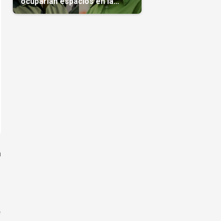
ocuparían espacios en la
transición
n
e