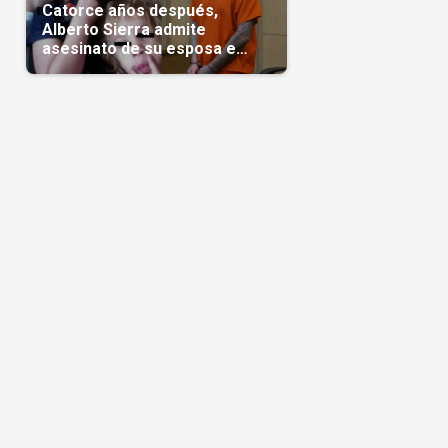
Catorce años después,
Alberto Sierra admite
asesinato de su esposa e
hijas; crimen que conmocionó
a Miami