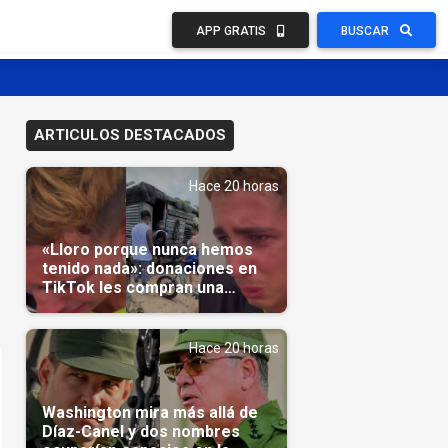
APP GRATIS
BUSCAR
ARTICULOS DESTACADOS
Hace 20 horas
«Lloro porque nunca hemos
tenido nada»: donaciones en
TikTok les compran una
casa(Video)
Hace 20 horas
Washington mira más allá de
Díaz-Canel y dos nombres