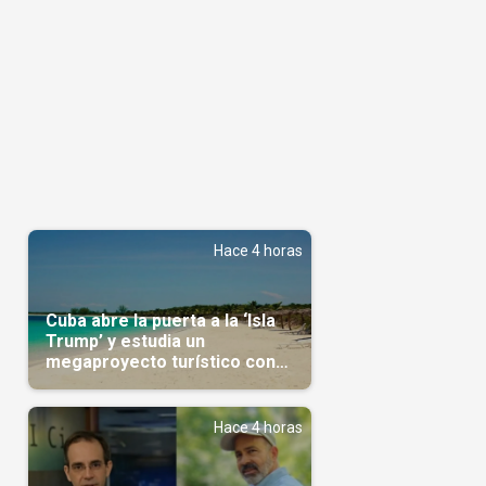
Hace 4 horas
Cuba abre la puerta a la ‘Isla
Trump’ y estudia un
megaproyecto turístico con
capital árabe
Hace 4 horas