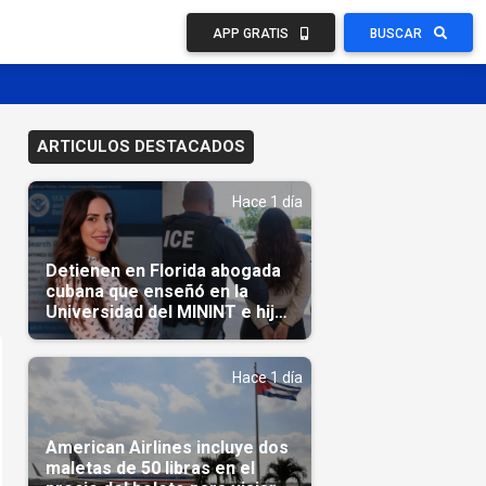
APP GRATIS
BUSCAR
ARTICULOS DESTACADOS
Hace 1 día
Detienen en Florida abogada
cubana que enseñó en la
Universidad del MININT e hija
de diplomático cubano
Hace 1 día
American Airlines incluye dos
maletas de 50 libras en el