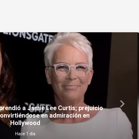
Next
o y de abasto: la nueva apuesta del
n cubano ante la escasez
Hace 18 horas