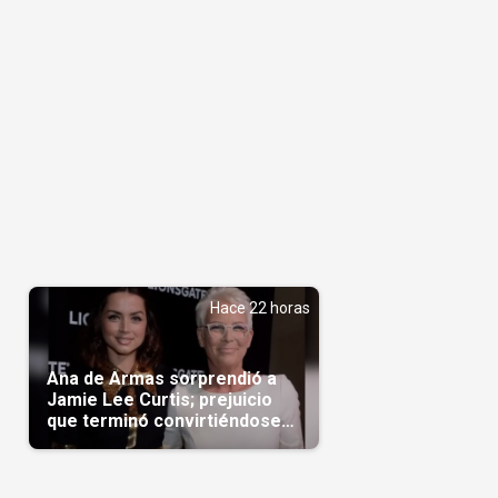
Hace 22 horas
Ana de Armas sorprendió a
Jamie Lee Curtis; prejuicio
que terminó convirtiéndose
en admiración en Hollywood