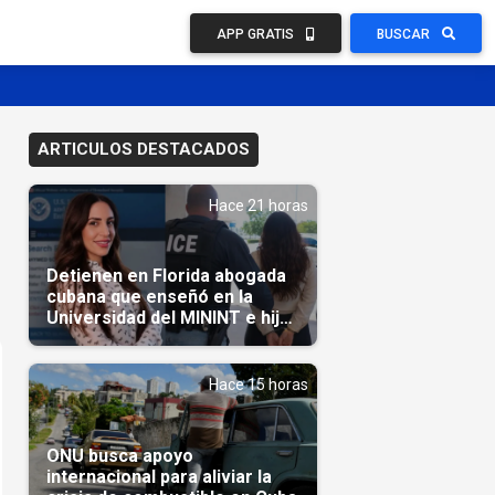
APP GRATIS
BUSCAR
ARTICULOS DESTACADOS
Hace 21 horas
Detienen en Florida abogada
cubana que enseñó en la
Universidad del MININT e hija
de diplomático cubano
Hace 15 horas
ONU busca apoyo
internacional para aliviar la