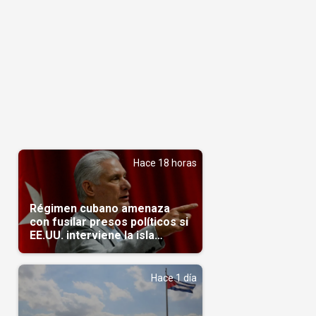
Hace 18 horas
Régimen cubano amenaza
con fusilar presos políticos si
EE.UU. interviene la isla
(Video)
Hace 1 día