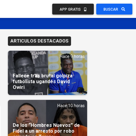
APP GRATIS
BUSCAR
ARTICULOS DESTACADOS
Hace 9 horas
Fallece tras brutal golpiza
futbolista ugandés David
Owiri
Hace 10 horas
De los “Hombres Nuevos” de
Fidel a un arresto por robo