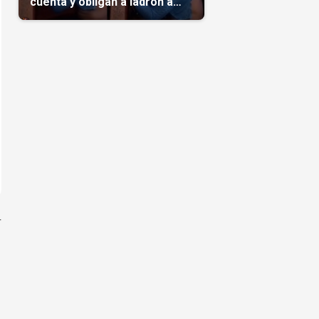
cuenta y obligan a ladrón a
comerse el maíz robado
(Video)
r