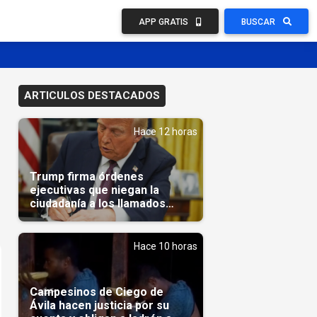
APP GRATIS
BUSCAR
ARTICULOS DESTACADOS
Hace 12 horas
Trump firma órdenes
ejecutivas que niegan la
ciudadanía a los llamados
'turistas de nacimiento'
Hace 10 horas
Campesinos de Ciego de
Ávila hacen justicia por su