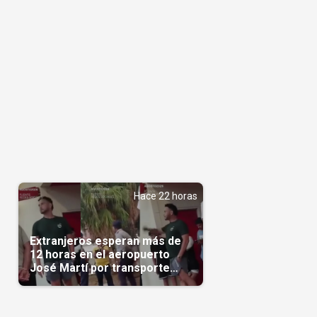
Hace 22 horas
Extranjeros esperan más de
12 horas en el aeropuerto
José Martí por transporte
reservado semanas
antes(Video)