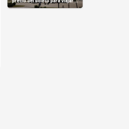
precio del boleto para viajar a
Cuba en agosto
s