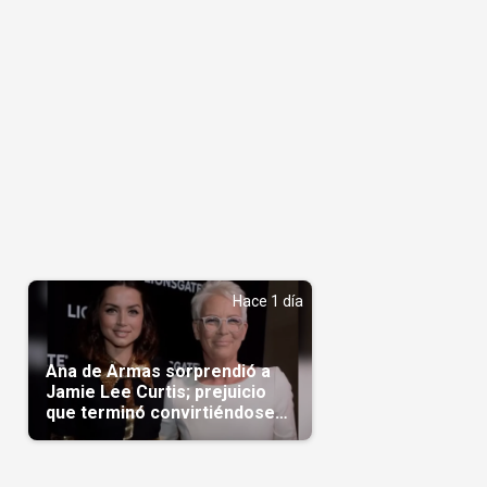
Hace 1 día
Ana de Armas sorprendió a
Jamie Lee Curtis; prejuicio
que terminó convirtiéndose
en admiración en Hollywood