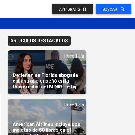
APP GRATIS
BUSCAR
ARTICULOS DESTACADOS
Hace 1 día
Detienen en Florida abogada
cubana que enseñó en la
Universidad del MININT e hija
de diplomático cubano
Hace 1 día
American Airlines incluye dos
maletas de 50 libras en el