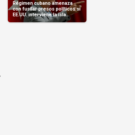
Régimen cubano amenaza
con fusilar presos políticos si
EE.UU. interviene la isla
(Video)
,