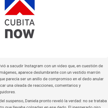
lvió a sacudir Instagram con un video que, en cuestión de
 imágenes, aparece deslumbrante con un vestido marrón
que parecía ser un anillo de compromiso en el dedo anular
ocar una oleada de reacciones, comentarios y
guidores.
 del suspenso, Daniela pronto reveló la verdad: no se trataba
auto que llevaba colgadas en ese dedo. El inesperado giro