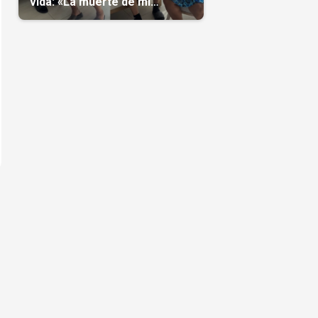
vida: «La muerte de mi
nieto»(Video)