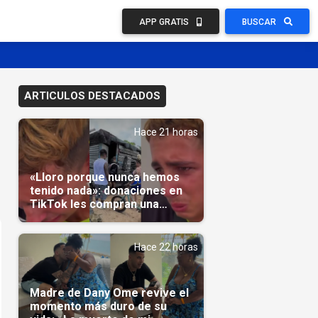
APP GRATIS
BUSCAR
ARTICULOS DESTACADOS
Hace 21 horas
«Lloro porque nunca hemos
tenido nada»: donaciones en
TikTok les compran una
casa(Video)
Hace 22 horas
Madre de Dany Ome revive el
momento más duro de su