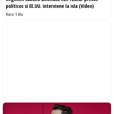
políticos si EE.UU. interviene la isla (Video)
Hace 1 día