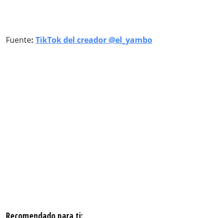
Fuente
:
TikTok del creador @el_yambo
Recomendado para ti: