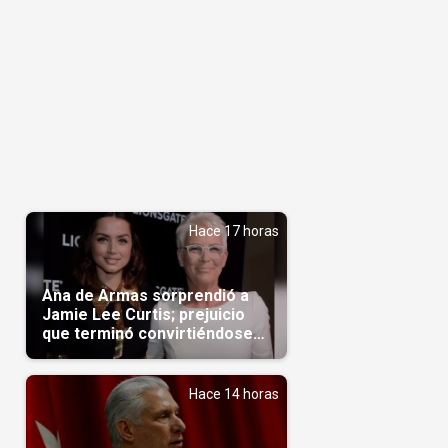
Hace 17 horas
Ana de Armas sorprendió a
Jamie Lee Curtis; prejuicio
que terminó convirtiéndose
en admiración en Hollywood
Hace 14 horas