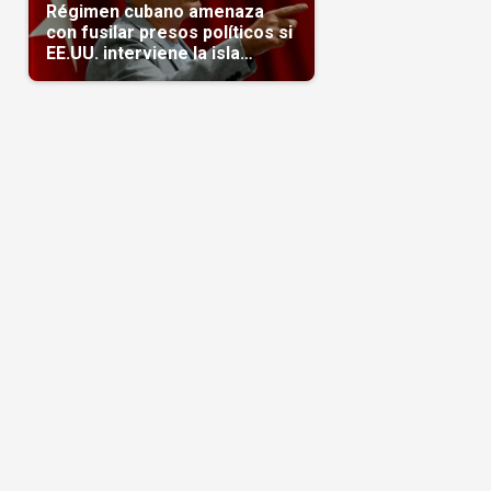
Régimen cubano amenaza
con fusilar presos políticos si
EE.UU. interviene la isla
(Video)