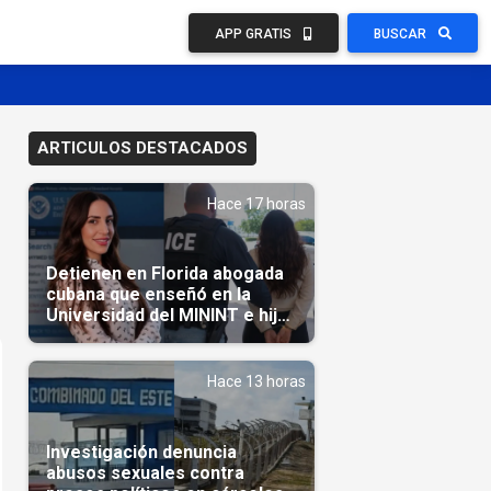
APP GRATIS
BUSCAR
ARTICULOS DESTACADOS
Hace 17 horas
Detienen en Florida abogada
cubana que enseñó en la
Universidad del MININT e hija
de diplomático cubano
Hace 13 horas
Investigación denuncia
abusos sexuales contra