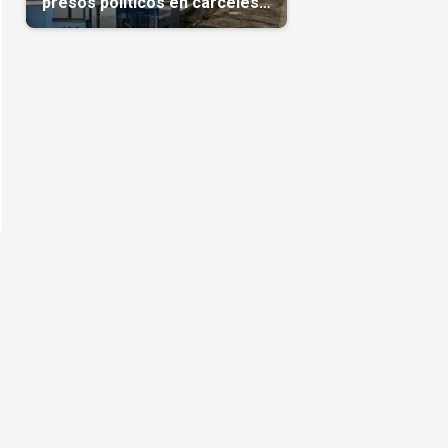
presos políticos en cárceles
cubanas