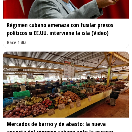
Régimen cubano amenaza con fusilar presos
políticos si EE.UU. interviene la isla (Video)
Hace 1 día
Mercados de barrio y de abasto: la nueva
apuesta del régimen cubano ante la escasez