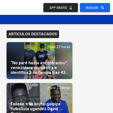
APP GRATIS
BUSCAR
ARTICULOS DESTACADOS
Hace 22 horas
“No paré hasta encontrarlos”:
venezolana encuentra e
identifica a su familia tras 43
días del terremoto
Hace 23 horas
Fallece tras brutal golpiza
futbolista ugandés David