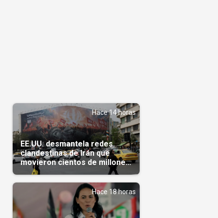
Hace 14 horas
EE.UU. desmantela redes
clandestinas de Irán que
movieron cientos de millones
de dólares
Hace 18 horas