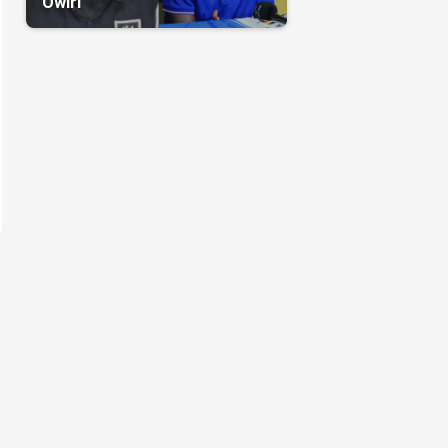
Owiri