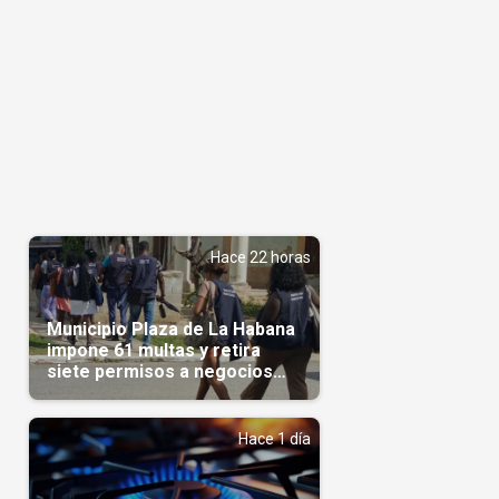
Hace 22 horas
Municipio Plaza de La Habana
impone 61 multas y retira
siete permisos a negocios
privados
l
Hace 1 día