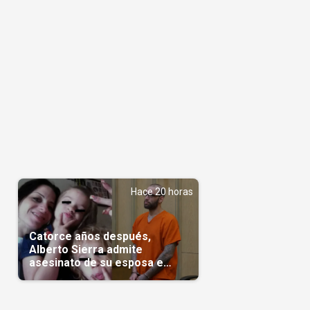
Hace 20 horas
Catorce años después,
Alberto Sierra admite
asesinato de su esposa e
hijas; crimen que conmocionó
a Miami