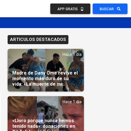
APP GRATIS
BUSCAR
ARTICULOS DESTACADOS
Hace 1 día
Madre de Dany Ome revive el
momento más duro de su
vida: «La muerte de mi
nieto»(Video)
Hace 1 día
«Lloro porque nunca hemos
tenido nada»: donaciones en