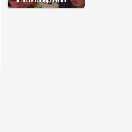
TikTok les compran una
casa(Video)
l