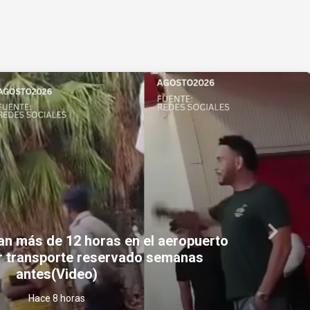
Next
 Tejedor; así luce hoy el recordado
oticiero de la televisión cubana
Hace 9 horas