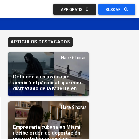
APP GRATIS
BUSCAR
ARTICULOS DESTACADOS
Hace 6 horas
Detienen a un joven que
sembró el pánico al aparecer
disfrazado de la Muerte en un
hospital
Hace 9 horas
Empresaria cubana en Miami
recibe orden de deportación
pese a haber creado un