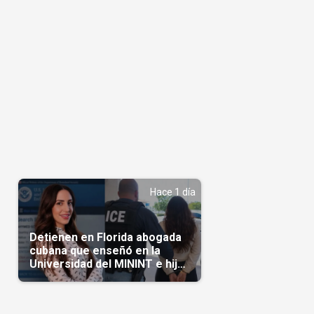
Hace 1 día
Detienen en Florida abogada
cubana que enseñó en la
Universidad del MININT e hija
de diplomático cubano