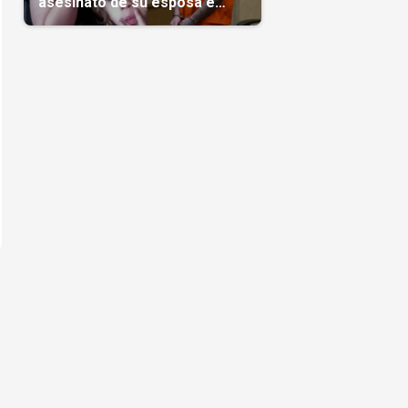
asesinato de su esposa e
hijas; crimen que conmocionó
a Miami