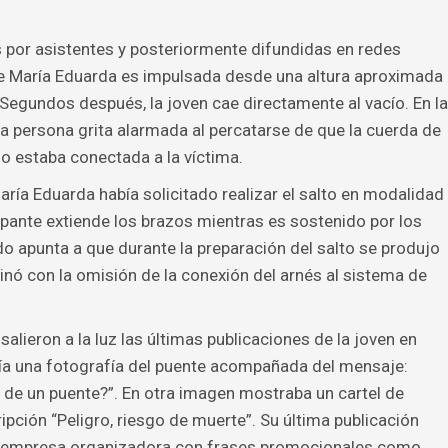
 por asistentes y posteriormente difundidas en redes
e María Eduarda es impulsada desde una altura aproximada
 Segundos después, la joven cae directamente al vacío. En la
persona grita alarmada al percatarse de que la cuerda de
o estaba conectada a la víctima.
ría Eduarda había solicitado realizar el salto en modalidad
icipante extiende los brazos mientras es sostenido por los
do apunta a que durante la preparación del salto se produjo
nó con la omisión de la conexión del arnés al sistema de
lieron a la luz las últimas publicaciones de la joven en
cía una fotografía del puente acompañada del mensaje:
r de un puente?”. En otra imagen mostraba un cartel de
ipción “Peligro, riesgo de muerte”. Su última publicación
la empresa organizadora con frases promocionales como