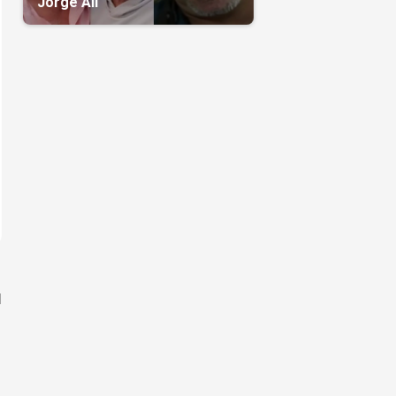
Jorge Alí
l