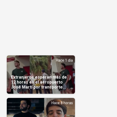
Hace 1 día
Extranjeros esperan más de
12 horas en el aeropuerto
José Martí por transporte
reservado semanas
antes(Video)
Hace 8 horas