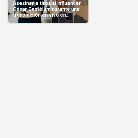
Asesinan a tiros al influencer
César Gastélum durante una
transmisión en vivo en
Sinaloa(Video)