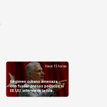
s
Hace 15 horas
Régimen cubano amenaza
con fusilar presos políticos si
EE.UU. interviene la isla
(Video)