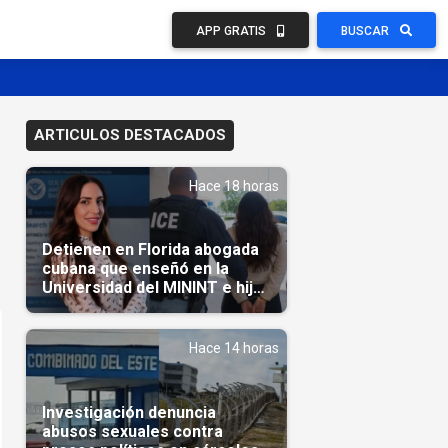
APP GRATIS
BUSCAR
ARTICULOS DESTACADOS
Hace 18 horas
Detienen en Florida abogada
cubana que enseñó en la
Universidad del MININT e hija
de diplomático cubano
Hace 14 horas
Investigación denuncia
abusos sexuales contra