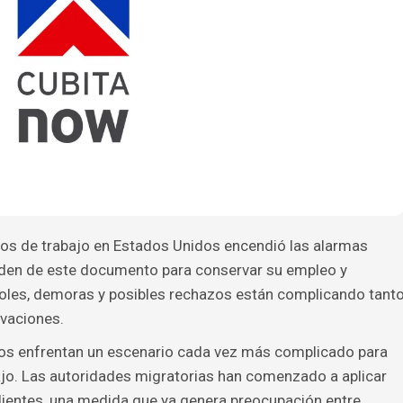
sos de trabajo en Estados Unidos encendió las alarmas
nden de este documento para conservar su empleo y
roles, demoras y posibles rechazos están complicando tant
ovaciones.
dos enfrentan un escenario cada vez más complicado para
ajo. Las autoridades migratorias han comenzado a aplicar
dientes, una medida que ya genera preocupación entre