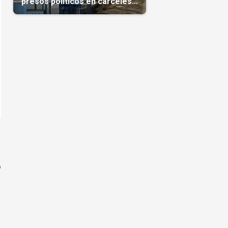
presos políticos en cárceles
cubanas
o