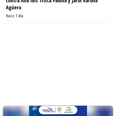
contra Ana Ibis Tristá Padilla y Jarol Varona
Agüero
Hace 1 día