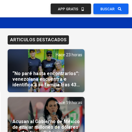
APP GRATIS
BUSCAR
ARTICULOS DESTACADOS
Hace 23 horas
“No paré hasta encontrarlos”:
venezolana encuentra e
identifica a su familia tras 43
días del terremoto
Hace 19 horas
Acusan al Gobierno de México
de enviar millones de dólares