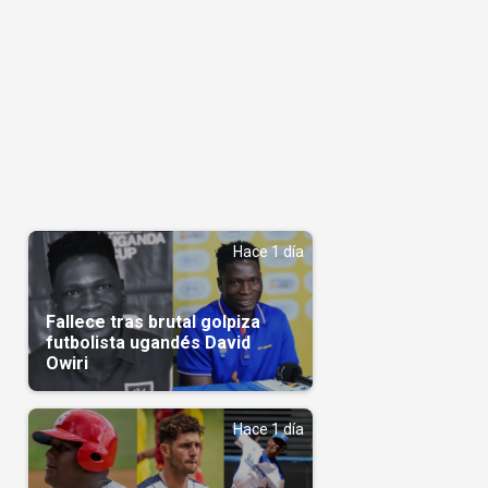
Hace 1 día
Fallece tras brutal golpiza
futbolista ugandés David
Owiri
Hace 1 día