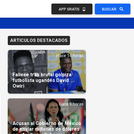
APP GRATIS
BUSCAR
ARTICULOS DESTACADOS
Hace 14 horas
Fallece tras brutal golpiza
futbolista ugandés David
Owiri
Hace 9 horas
Acusan al Gobierno de México
de enviar millones de dólares