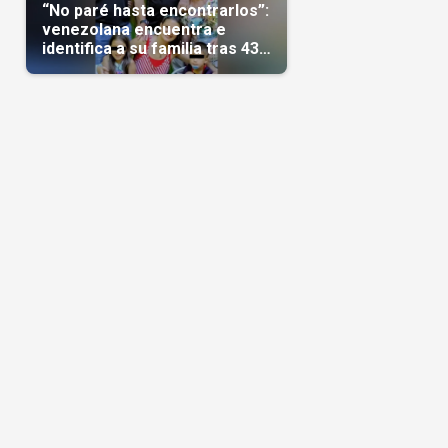
“No paré hasta encontrarlos”:
venezolana encuentra e
identifica a su familia tras 43
días del terremoto