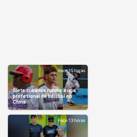
Hace 15 horas
Siete cubanos rumbo a liga
profesional de béisbol en
China
Hace 13 horas