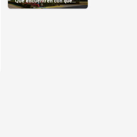
“Que encuentren con qué
pagarnos”