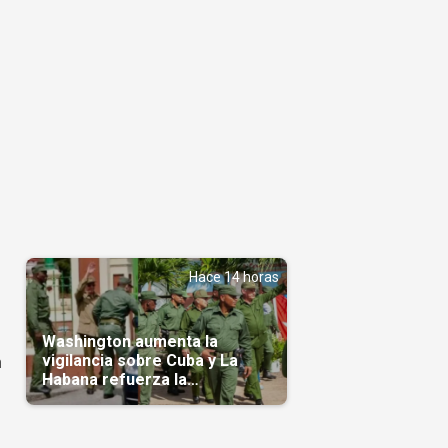
Hace 14 horas
Washington aumenta la
vigilancia sobre Cuba y La
n
Habana refuerza la
protección de Raúl Castro y
Díaz-Canel