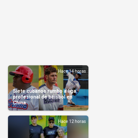
Hace 14 horas
Siete cubanos rumbo a liga
profesional de béisbol en
China
Hace 12 horas