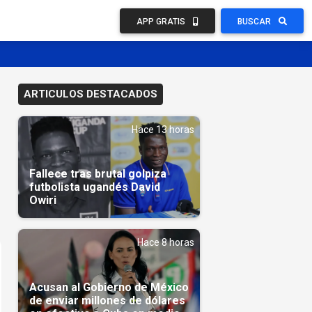
APP GRATIS
BUSCAR
ARTICULOS DESTACADOS
Hace 13 horas
Fallece tras brutal golpiza
futbolista ugandés David
Owiri
Hace 8 horas
Acusan al Gobierno de México
de enviar millones de dólares