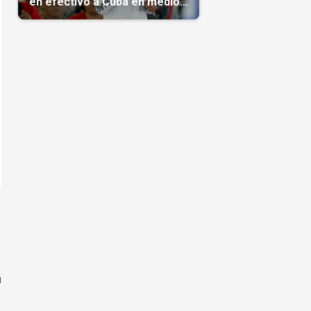
en efectivo a Cuba en medio
de la crisis de la Isla
u