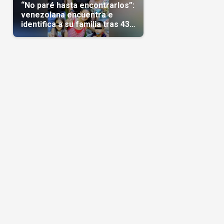
“No paré hasta encontrarlos”:
venezolana encuentra e
identifica a su familia tras 43
días del terremoto