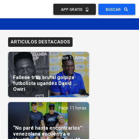
APP GRATIS
BUSCAR
ARTICULOS DESTACADOS
Hace 11 horas
Fallece tras brutal golpiza
futbolista ugandés David
Owiri
Hace 11 horas
“No paré hasta encontrarlos”:
venezolana encuentra e