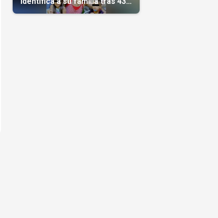
identifica a su familia tras 43
días del terremoto