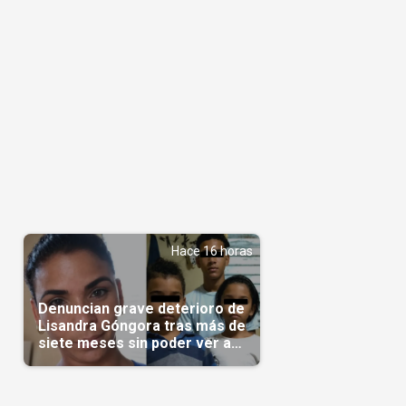
n
Hace 16 horas
Denuncian grave deterioro de
Lisandra Góngora tras más de
siete meses sin poder ver a
sus hijos