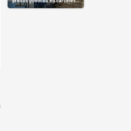
presos políticos en cárceles
cubanas
l