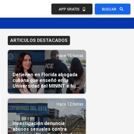
APP GRATIS
BUSCAR
ARTICULOS DESTACADOS
Hace 15 horas
Detienen en Florida abogada
cubana que enseñó en la
Universidad del MININT e hija
de diplomático cubano
Hace 12 horas
Investigación denuncia
abusos sexuales contra