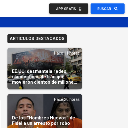
APP GRATIS
BUSCAR
ARTICULOS DESTACADOS
Hace 11 horas
EE.UU. desmantela redes
clandestinas de Irán que
movieron cientos de millones
de dólares
Hace 20 horas
De los “Hombres Nuevos” de
Fidel a un arresto por robo