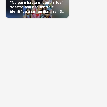
“No paré hasta encontrarlos”:
venezolana encuentra e
identifica a su familia tras 43
días del terremoto