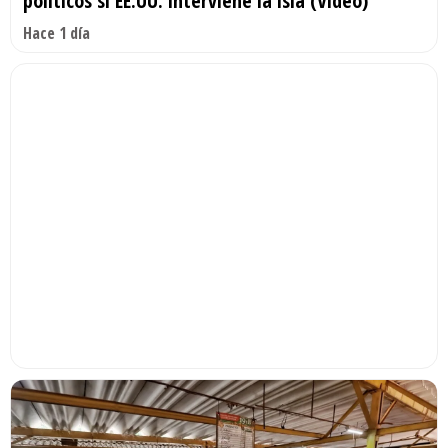
políticos si EE.UU. interviene la isla (Video)
Hace 1 día