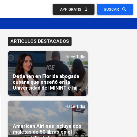
APP GRATIS
BUSCAR
ARTICULOS DESTACADOS
Hace 1 día
Detienen en Florida abogada
cubana que enseñó en la
Universidad del MININT e hija
de diplomático cubano
Hace 1 día
American Airlines incluye dos
maletas de 50 libras en el