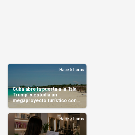
Hace 5 horas
Cuba abre la puerta a la ‘Isla
Trump’ y estudia un
megaproyecto turístico con
capital árabe
Hace 7 horas