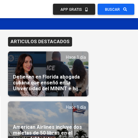
APP GRATIS
BUSCAR
ARTICULOS DESTACADOS
Hace 1 día
Detienen en Florida abogada
cubana que enseñó en la
Universidad del MININT e hija
de diplomático cubano
Hace 1 día
American Airlines incluye dos
maletas de 50 libras en el