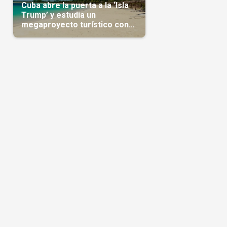
Cuba abre la puerta a la ‘Isla
Trump’ y estudia un
megaproyecto turístico con
capital árabe