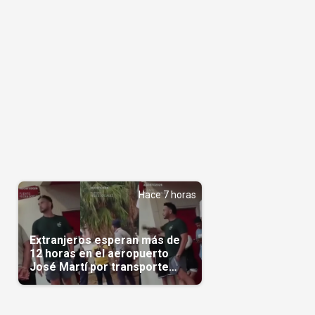
Hace 7 horas
Extranjeros esperan más de
12 horas en el aeropuerto
José Martí por transporte
reservado semanas
antes(Video)