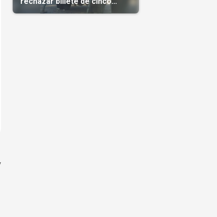
rechazar billete de cinco
pesos
y