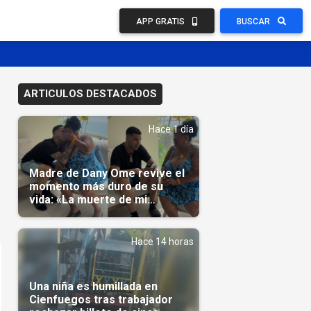
APP GRATIS
BUSCAR
ARTICULOS DESTACADOS
Hace 1 día
Madre de Dany Ome revive el
momento más duro de su
vida: «La muerte de mi
nieto»(Video)
Hace 14 horas
Una niña es humillada en
Cienfuegos tras trabajador