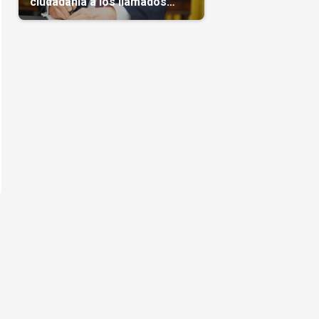
ciudadanía a los llamados
'turistas de nacimiento'