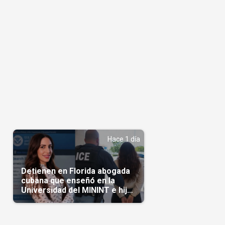
Hace 1 día
Detienen en Florida abogada
cubana que enseñó en la
Universidad del MININT e hija
de diplomático cubano