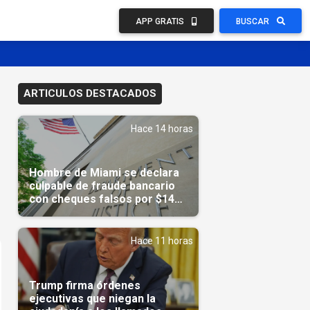
APP GRATIS
BUSCAR
ARTICULOS DESTACADOS
Hace 14 horas
Hombre de Miami se declara
culpable de fraude bancario
con cheques falsos por $14
millones
Hace 11 horas
Trump firma órdenes
ejecutivas que niegan la