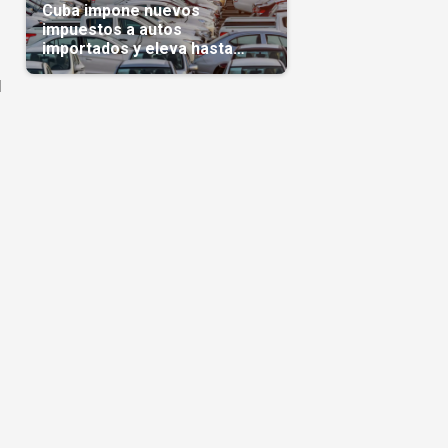
Cuba impone nuevos
impuestos a autos
importados y eleva hasta
5.000 dólares el gravamen
l
para vehículos de alta gama